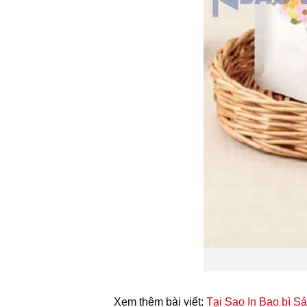
Xem thêm bài viết:
Tại Sao In Bao bì S