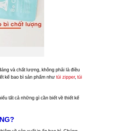
áng và chất lượng, không phải là điều
hiết kế bao bì sản phẩm như
túi zipper
,
túi
ểu tất cả những gì cần biết về thiết kế
ÔNG?