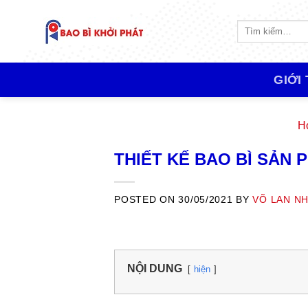
Skip
to
Tìm
kiếm:
content
GIỚI
H
THIẾT KẾ BAO BÌ SẢN
POSTED ON
30/05/2021
BY
VÕ LAN NH
NỘI DUNG
hiện