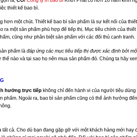
 gọn là,
CÓ!
Công ty in bao bì
Khởi Phát có hơn 10 năm kinh ng
ệc thiết kế bao bì.
hơn một chút. Thiết kế bao bì sản phẩm là sự kết nối của thiết
ra một sản phẩm phù hợp để tiếp thị. Mục tiêu chính của thiết 
hẩm, cũng như phân biệt sản phẩm với các đối thủ cạnh tranh.
ì sản phẩm là
đáp ứng các mục tiêu tiếp thị được xác định bởi m
 thế nào và tại sao họ nên mua sản phẩm đó. Chúng ta hãy xem x
NG
h hưởng trực tiếp
không chỉ đến hành vi của người tiêu dùng
ản phẩm. Ngoài ra, bao bì sản phẩm cũng có thể ảnh hưởng đến
hông.
à tất cả. Cho dù bạn đang gặp gỡ với một khách hàng mới hay 