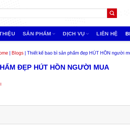
 THIỆU
SẢN PHẨM
DỊCH VỤ
LIÊN HỆ
B
ome
|
Blogs
|
Thiết kế bao bì sản phẩm đẹp HÚT HỒN người m
 PHẨM ĐẸP HÚT HỒN NGƯỜI MUA
I