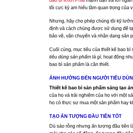
bao bì Khởi Phát
mạnh dạn trả lời ngắn
tôi cực kỳ am hiểu tầm quan trọng của vi
Nhưng, hãy cho phép chúng tôi kỹ lưỡng 
định và cách chúng được sử dụng để tạo 
bảo vệ, vận chuyển và nhận dạng sản p
Cuối cùng, mục tiêu của thiết kế bao b
tiêu dùng sản phẩm là gì
, hoạt động như
bao bì sản phẩm là cần thiết.
ẢNH HƯỞNG ĐẾN NGƯỜI TIÊU DÙ
Thiết kế bao bì sản phẩm sáng tạo
ản
của họ và trải nghiệm của họ với một s
họ có thực sự mua một sản phẩm hay k
TẠO ẤN TƯỢNG ĐẦU TIÊN TỐT
Dù sáo rỗng nhưng ấn tượng đầu tiên l