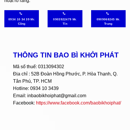
hoạt rõ ràng.
0934 10 34 39 Mr.
0903922479 Mr.
0909068245 Mr.
Công
Tín
Trung
THÔNG TIN BAO BÌ KHỞI PHÁT
Mã số thuế: 0313094302
Địa chỉ : 52B Đoàn Hồng Phước, P. Hòa Thạnh, Q.
Tân Phú, TP. HCM
Hotline: 0934 10 3439
Email: inbaobikhoiphat@gmail.com
Facebook:
https://www.facebook.com/baobikhoiphat/