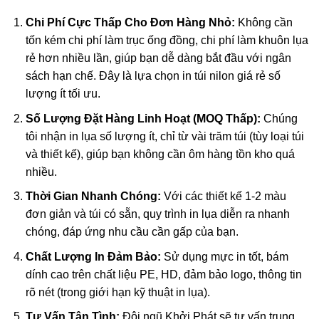
Chi Phí Cực Thấp Cho Đơn Hàng Nhỏ:
Không cần
tốn kém chi phí làm trục ống đồng, chi phí làm khuôn lụa
rẻ hơn nhiều lần, giúp bạn dễ dàng bắt đầu với ngân
sách hạn chế. Đây là lựa chọn in túi nilon giá rẻ số
lượng ít tối ưu.
Số Lượng Đặt Hàng Linh Hoạt (MOQ Thấp):
Chúng
tôi nhận in lụa số lượng ít, chỉ từ vài trăm túi (tùy loại túi
và thiết kế), giúp bạn không cần ôm hàng tồn kho quá
nhiều.
Thời Gian Nhanh Chóng:
Với các thiết kế 1-2 màu
đơn giản và túi có sẵn, quy trình in lụa diễn ra nhanh
chóng, đáp ứng nhu cầu cần gấp của bạn.
Chất Lượng In Đảm Bảo:
Sử dụng mực in tốt, bám
dính cao trên chất liệu PE, HD, đảm bảo logo, thông tin
rõ nét (trong giới hạn kỹ thuật in lụa).
Tư Vấn Tận Tình:
Đội ngũ Khởi Phát sẽ tư vấn trung