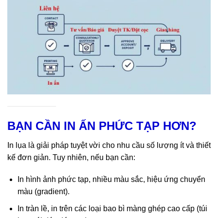
Quy trình đặt in lụa nhanh chóng và dễ dàng
BẠN CẦN IN ẤN PHỨC TẠP HƠN?
In lụa là giải pháp tuyệt vời cho nhu cầu số lượng ít và thiết
kế đơn giản. Tuy nhiên, nếu bạn cần:
In hình ảnh phức tạp, nhiều màu sắc, hiệu ứng chuyển
màu (gradient).
In tràn lề, in trên các loại bao bì màng ghép cao cấp (túi