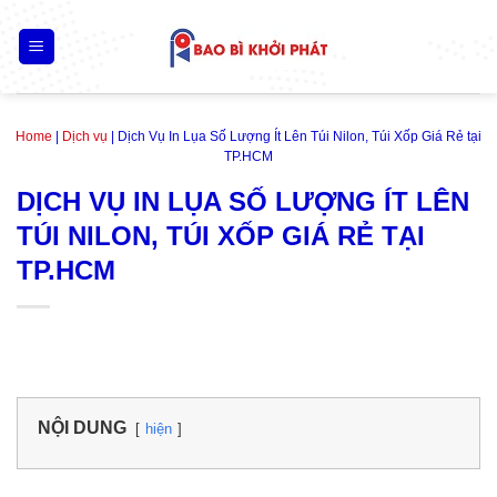
Skip
to
content
Home
|
Dịch vụ
|
Dịch Vụ In Lụa Số Lượng Ít Lên Túi Nilon, Túi Xốp Giá Rẻ tại
TP.HCM
DỊCH VỤ IN LỤA SỐ LƯỢNG ÍT LÊN
TÚI NILON, TÚI XỐP GIÁ RẺ TẠI
TP.HCM
NỘI DUNG
hiện