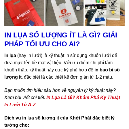
Giải pháp in logo lên túi nilon, túi xốp giá rẻ cho shop nhỏ,
IN LỤA SỐ LƯỢNG ÍT LÀ GÌ? GIẢI
startup
PHÁP TỐI ƯU CHO AI?
In lụa
(hay in lưới) là kỹ thuật in sử dụng khuôn lưới để
đưa mực lên bề mặt vật liệu. Với ưu điểm chi phí làm
khuôn thấp, kỹ thuật này cực kỳ phù hợp để
in bao bì số
lượng ít
, đặc biệt là các thiết kế đơn giản từ 1-2 màu.
Bạn muốn tìm hiểu sâu hơn về nguyên lý kỹ thuật này?
Xem bài viết chi tiết:
In Lụa Là Gì? Khám Phá Kỹ Thuật
In Lưới Từ A-Z
.
Dịch vụ in lụa số lượng ít của Khởi Phát đặc biệt lý
tưởng cho: