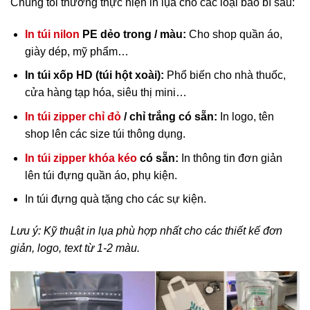
Chúng tôi thường thực hiện in lụa cho các loại bao bì sau:
In túi nilon
PE dẻo trong / màu:
Cho shop quần áo,
giày dép, mỹ phẩm…
In túi xốp HD (túi hột xoài):
Phổ biến cho nhà thuốc,
cửa hàng tạp hóa, siêu thị mini…
In túi zipper chỉ đỏ
/ chỉ trắng có sẵn:
In logo, tên
shop lên các size túi thông dụng.
In túi zipper khóa kéo
có sẵn:
In thông tin đơn giản
lên túi đựng quần áo, phụ kiện.
In túi đựng quà tặng cho các sự kiện.
Lưu ý: Kỹ thuật in lụa phù hợp nhất cho các thiết kế đơn
giản, logo, text từ 1-2 màu.