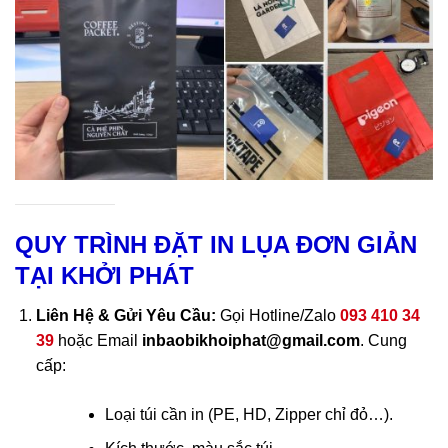
In logo lên túi xốp, túi nilon, túi zipper có sẵn nhanh chóng, tiết
kiệm
QUY TRÌNH ĐẶT IN LỤA ĐƠN GIẢN
TẠI KHỞI PHÁT
Liên Hệ & Gửi Yêu Cầu:
Gọi Hotline/Zalo
093 410 34
39
hoặc Email
inbaobikhoiphat@gmail.com
. Cung
cấp:
Loại túi cần in (PE, HD, Zipper chỉ đỏ…).