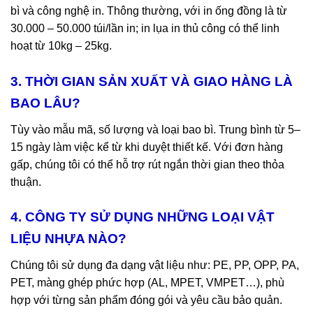
bì và công nghệ in. Thông thường, với in ống đồng là từ
30.000 – 50.000 túi/lần in; in lụa in thủ công có thể linh
hoạt từ 10kg – 25kg.
3. THỜI GIAN SẢN XUẤT VÀ GIAO HÀNG LÀ
BAO LÂU?
Tùy vào mẫu mã, số lượng và loại bao bì. Trung bình từ 5–
15 ngày làm việc kể từ khi duyệt thiết kế. Với đơn hàng
gấp, chúng tôi có thể hỗ trợ rút ngắn thời gian theo thỏa
thuận.
4. CÔNG TY SỬ DỤNG NHỮNG LOẠI VẬT
LIỆU NHỰA NÀO?
Chúng tôi sử dụng đa dạng vật liệu như: PE, PP, OPP, PA,
PET, màng ghép phức hợp (AL, MPET, VMPET…), phù
hợp với từng sản phẩm đóng gói và yêu cầu bảo quản.