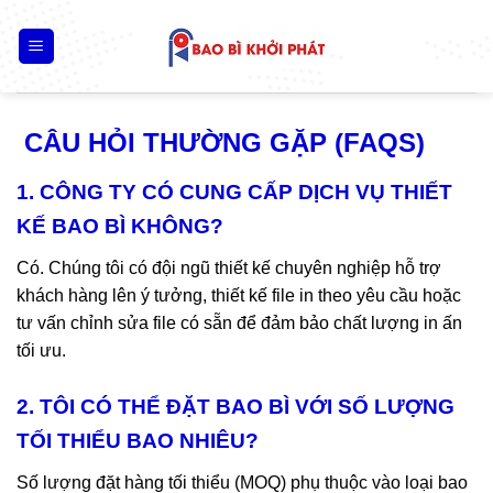
Skip
to
content
CÂU HỎI THƯỜNG GẶP (FAQS)
1. CÔNG TY CÓ CUNG CẤP DỊCH VỤ THIẾT
KẾ BAO BÌ KHÔNG?
Có. Chúng tôi có đội ngũ thiết kế chuyên nghiệp hỗ trợ
khách hàng lên ý tưởng, thiết kế file in theo yêu cầu hoặc
tư vấn chỉnh sửa file có sẵn để đảm bảo chất lượng in ấn
tối ưu.
2. TÔI CÓ THỂ ĐẶT BAO BÌ VỚI SỐ LƯỢNG
TỐI THIỂU BAO NHIÊU?
Số lượng đặt hàng tối thiểu (MOQ) phụ thuộc vào loại bao