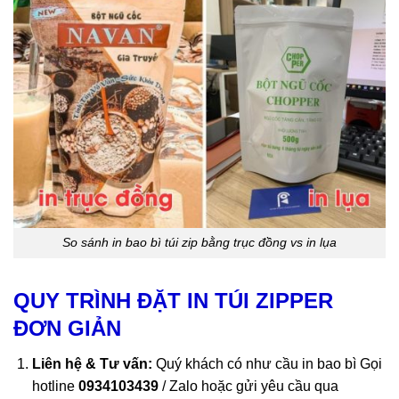
So sánh
in bao bì túi zip bằng
trục đồng vs in lụa
QUY TRÌNH ĐẶT IN TÚI ZIPPER
ĐƠN GIẢN
Liên hệ & Tư vấn:
Quý khách có như cầu in bao bì Gọi
hotline
0934103439
/ Zalo hoặc gửi yêu cầu qua