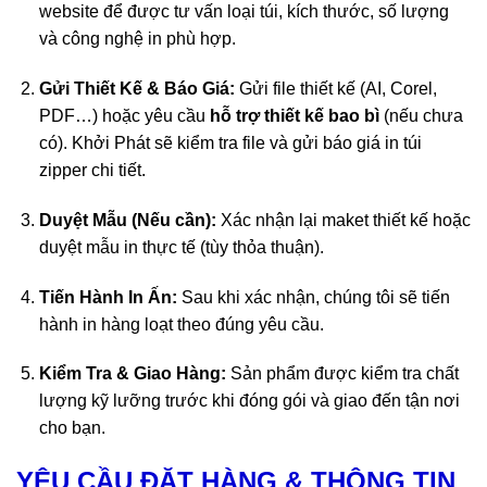
website để được tư vấn loại túi, kích thước, số lượng
và công nghệ in phù hợp.
Gửi Thiết Kế & Báo Giá:
Gửi file thiết kế (AI, Corel,
PDF…) hoặc yêu cầu
hỗ trợ thiết kế bao bì
(nếu chưa
có). Khởi Phát sẽ kiểm tra file và gửi
báo giá in túi
zipper
chi tiết.
Duyệt Mẫu (Nếu cần):
Xác nhận lại maket thiết kế hoặc
duyệt mẫu in thực tế (tùy thỏa thuận).
Tiến Hành In Ấn:
Sau khi xác nhận, chúng tôi sẽ tiến
hành in hàng loạt theo đúng yêu cầu.
Kiểm Tra & Giao Hàng:
Sản phẩm được kiểm tra chất
lượng kỹ lưỡng trước khi đóng gói và giao đến tận nơi
cho bạn.
YÊU CẦU ĐẶT HÀNG & THÔNG TIN