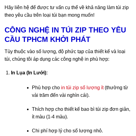
Hãy liên hệ để được tư vấn cụ thể về khả năng
làm túi zip
theo yêu cầu
trên loại túi bạn mong muốn!
CÔNG NGHỆ
IN TÚI ZIP THEO YÊU
CẦU TPHCM KHỞI PHÁT
Tùy thuộc vào số lượng, độ phức tạp của thiết kế và loại
túi, chúng tôi áp dụng các công nghệ in phù hợp:
In Lụa (In Lưới):
Phù hợp cho
in túi zip số lượng ít
(thường từ
vài trăm đến vài nghìn cái).
Thích hợp cho
thiết kế bao bì túi zip
đơn giản,
ít màu (1-4 màu).
Chi phí hợp lý cho số lượng nhỏ.