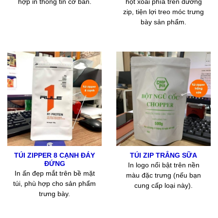
hợp in thông tin cơ bản.
hột xoài phía trên đường
zip, tiện lợi treo móc trưng
bày sản phẩm.
TÚI ZIPPER 8 CẠNH ĐÁY
TÚI ZIP TRẮNG SỮA
ĐỨNG
In logo nổi bật trên nền
In ấn đẹp mắt trên bề mặt
màu đặc trưng (nếu bạn
túi, phù hợp cho sản phẩm
cung cấp loại này).
trưng bày.