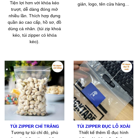
Tiện lợi hơn với khóa kéo
giản, logo, tên cửa hàng…
trượt, dễ dàng đóng mở
nhiều lần. Thích hợp đựng
quần áo cao cấp, hồ sơ, đồ
dùng cá nhân. (túi zip khoá
kéo, túi zipper có khóa
kéo).
TÚI ZIPPER CHỈ TRẮNG
TÚI ZIPPER ĐỤC LỖ XOÀI
Tương tự túi chỉ đỏ, phù
Thiết kế thêm lỗ đục hình