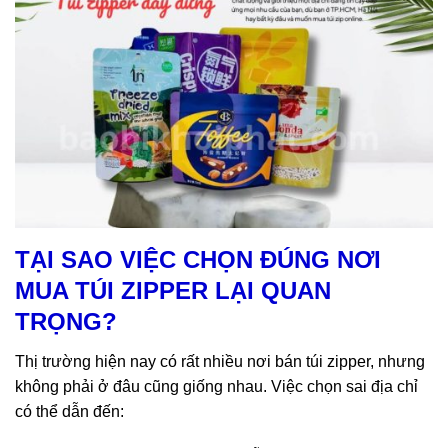
Chọn đúng nơi mua túi zipper giúp đảm bảo chất lượng và giá
TẠI SAO VIỆC CHỌN ĐÚNG NƠI
cả
MUA TÚI ZIPPER LẠI QUAN
TRỌNG?
Thị trường hiện nay có rất nhiều nơi bán túi zipper, nhưng
không phải ở đâu cũng giống nhau. Việc chọn sai địa chỉ
có thể dẫn đến: