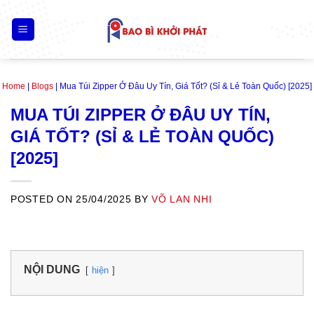
Skip
to
content
Home
|
Blogs
|
Mua Túi Zipper Ở Đâu Uy Tín, Giá Tốt? (Sỉ & Lẻ Toàn Quốc) [2025]
MUA TÚI ZIPPER Ở ĐÂU UY TÍN,
GIÁ TỐT? (SỈ & LẺ TOÀN QUỐC)
[2025]
POSTED ON
25/04/2025
BY
VÕ LAN NHI
NỘI DUNG
hiện