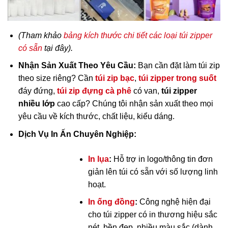
Túi zipper chỉ đỏ, khóa kéo, chỉ trắng, có lỗ luôn sẵn hàng
(Tham khảo
bảng kích thước chi tiết các loại túi zipper
có sẵn
tại đây).
Nhận Sản Xuất Theo Yêu Cầu:
Bạn cần đặt làm túi zip
theo size riêng? Cần
túi zip bạc
,
túi zipper trong suốt
đáy đứng,
túi zip đựng cà phê
có van,
túi zipper
nhiều lớp
cao cấp? Chúng tôi nhận sản xuất theo mọi
yêu cầu về kích thước, chất liệu, kiểu dáng.
Dịch Vụ In Ấn Chuyên Nghiệp:
In lụa
:
Hỗ trợ in logo/thông tin đơn
giản lên túi có sẵn với số lượng linh
hoạt.
In ống đồng
:
Công nghệ hiện đại
cho túi zipper có in thương hiệu sắc
nét, bền đẹp, nhiều màu sắc (dành