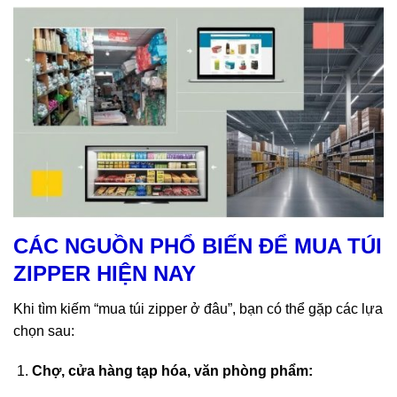
Có nhiều kênh để mua túi zipper, từ chợ đến nhà sản xuất trực
CÁC NGUỒN PHỔ BIẾN ĐỂ MUA TÚI
tiếp
ZIPPER HIỆN NAY
Khi tìm kiếm “mua túi zipper ở đâu”, bạn có thể gặp các lựa
chọn sau:
Chợ, cửa hàng tạp hóa, văn phòng phẩm: