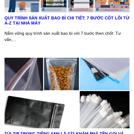
QUY TRÌNH SẢN XUẤT BAO BÌ CHI TIẾT: 7 BƯỚC CỐT LÕI TỪ
A-Z TẠI NHÀ MÁY
Nắm vững quy trình sản xuất bao bì với 7 bước then chốt: Tư
vấn,...
TÚI ZIP TRONG TIẾNG ANH LÀ GÌ? KHÁM PHÁ TÊN GỌI VÀ