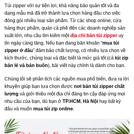
Túi zipper với sự tiện lợi, khả năng bảo quản tốt và đa
dạng mẫu mã đã trở thành lựa chọn hàng đầu cho việc
đóng gói nhiều loại sản phẩm. Từ các shop online, cửa
hàng thực phẩm, quán cà phê đến các doanh nghiệp sản
xuất lớn, nhu cầu tìm kiếm một
địa chỉ bán túi zipper
uy
tín ngày càng tăng. Nếu bạn đang băn khoăn “
mua túi
zipper ở đâu
” đảm bảo chất lượng, có nhiều lựa chọn về
kích thước, chủng loại và đặc biệt là mức giá tốt (cả
túi zip
bán lẻ và bán buôn
), bài viết này chính là dành cho bạn.
Chúng tôi sẽ phân tích các nguồn mua phổ biến, đưa ra lời
khuyên giúp bạn lựa chọn được
nơi bán túi zipper chất
lượng
và giới thiệu một địa chỉ đáng tin cậy đáp ứng mọi
nhu cầu của bạn, dù bạn ở
TP.HCM
,
Hà Nội
hay bất kỳ
đâu và muốn
mua túi zip online
.