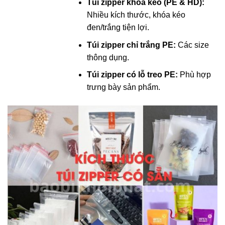
Túi zipper khóa kéo (PE & HD):
Nhiều kích thước, khóa kéo
đen/trắng tiện lợi.
Túi zipper chỉ trắng PE:
Các size
thông dụng.
Túi zipper có lỗ treo PE:
Phù hợp
trưng bày sản phẩm.