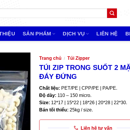
 THIỆU
SẢN PHẨM
DỊCH VỤ
LIÊN HỆ
B
Trang chủ
Túi Zipper
/
TÚI ZIP TRONG SUỐT 2 M
ĐÁY ĐỨNG
Chất liệu:
PET/PE | CPP/PE | PA/PE.
Độ dày:
110 – 150 micro.
Size:
12*17 | 15*22 | 18*26 | 20*28 | 22*30.
Bán tối thiểu:
25kg / size.
Liên hệ tư vấn