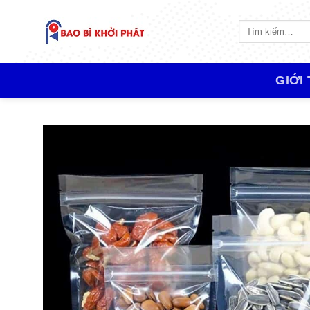
Skip
to
Tìm
kiếm:
content
GIỚI