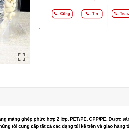
Công
Tín
Trun
ạng màng ghép phức hợp 2 lớp. PET/PE, CPP/PE. Được sản x
húng tôi cung cấp tất cả các dạng túi kể trên và giao hàng t