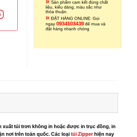
»
Sản phẩm cam kết đúng chất
liệu, kiểu dáng, màu sắc như
thỏa thuận.
g
»
ĐẶT HÀNG ONLINE: Gọi
093410
3439
ngay
để mua và
đặt hàng nhanh chóng
uất túi trơn không in hoặc được in trục đồng, in
ận nơi trên toàn quốc. Các loại
túi Zipper
hiện nay