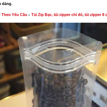
u dáng.
er Theo Yêu Cầu
–
Túi Zip Bạc,
túi zipper chỉ đỏ
,
túi zipper 8