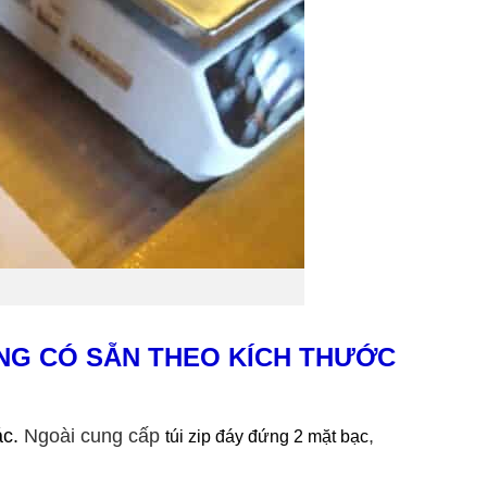
ỨNG CÓ SẴN THEO
KÍCH THƯỚC
ác.
Ngoài cung cấp
,
túi zip đáy đứng 2 mặt bạc