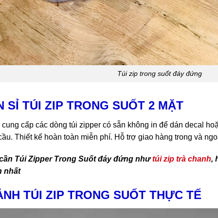
Túi zip trong suốt đáy đứng
 SỈ TÚI ZIP TRONG SUỐT 2 MẶT
cung cấp các dòng túi zipper có sẵn không in để dán decal hoặc 
u cầu. Thiết kế hoàn toàn miễn phí. Hỗ trợ giao hàng trong và ngo
cần Túi Zipper Trong Suốt đáy đứng như
túi zip trà chanh
,
h nhất
ẢNH TÚI ZIP TRONG SUỐT THỰC TẾ