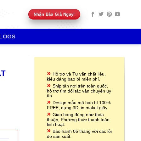
Nhận Báo Giá Ngay!
LOGS
ẶT
»
Hỗ trợ và Tư vấn chất liệu,
kiểu dáng bao bì miễn phí.
»
Ship tận nơi trên toàn quốc,
hỗ trợ tìm đối tác vận chuyển uy
tín.
»
Design mẫu mã bao bì 100%
FREE, dựng 3D, in maket giấy.
»
Giao hàng đúng như thỏa
thuận, Phương thức thanh toán
linh hoạt.
»
Bảo hành 06 tháng với các lỗi
do sản xuất.