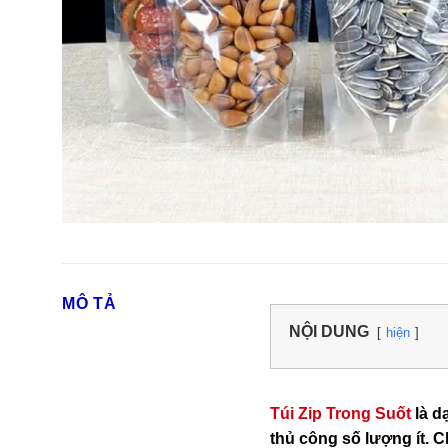
MÔ TẢ
NỘI DUNG
hiện
Túi Zip Trong Suốt
là d
thủ công số lượng ít. C