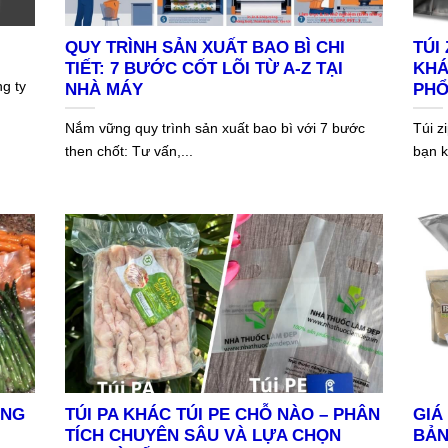
QUY TRÌNH SẢN XUẤT BAO BÌ CHI
TÚI
TIẾT: 7 BƯỚC CỐT LÕI TỪ A-Z TẠI
KHÁ
ng ty
NHÀ MÁY
PHỔ
Nắm vững quy trình sản xuất bao bì với 7 bước
Túi z
then chốt: Tư vấn,...
bạn k
ỤNG
TÚI PA KHÁC TÚI PE CHỖ NÀO – PHÂN
GIÁ
N
TÍCH CHUYÊN SÂU VÀ LỰA CHỌN
BẢN