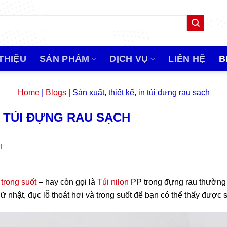
 THIỆU
SẢN PHẨM
DỊCH VỤ
LIÊN HỆ
B
Home
|
Blogs
|
Sản xuất, thiết kế, in túi đựng rau sạch
IN TÚI ĐỰNG RAU SẠCH
I
 trong suốt
– hay còn gọi là
Túi nilon
PP trong đựng rau thường
hữ nhật, đục lỗ thoát hơi và trong suốt để bạn có thể thấy đượ