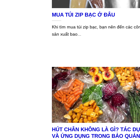
MUA TÚI ZIP BẠC Ở ĐÂU
Khi tìm mua túi zip bạc, bạn nên đến các cô
sản xuất bao...
HÚT CHÂN KHÔNG LÀ GÌ? TÁC D
VÀ ỨNG DỤNG TRONG BẢO QUẢ