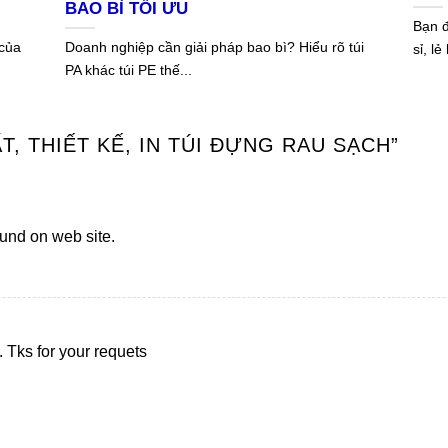
BAO BÌ TỐI ƯU
Bạn đ
 của
Doanh nghiệp cần giải pháp bao bì? Hiểu rõ túi
sỉ, lẻ
PA khác túi PE thế...
T, THIẾT KẾ, IN TÚI ĐỰNG RAU SẠCH
”
ound on web site.
 Tks for your requets