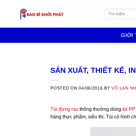
Skip
to
Tìm
kiếm:
content
GIỚI
SẢN XUẤT, THIẾT KẾ, 
POSTED ON
04/06/2016
BY
VÕ LAN NH
Túi đựng rau
thông thường dùng
túi PP
hàng thực phẩm, siêu thị.
Túi có hình c