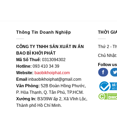
Thông Tin Doanh Nghiệp
THỜI GI
CÔNG TY TNHH SẢN XUẤT IN ẤN
Thứ 2 - T
BAO BÌ KHỞI PHÁT
Chủ Nhật:
Mã Số Thuế:
0313094302
Follow us
Hotline:
093 410 34 39
Website:
baobikhoiphat.com
Email
inbaobikhoiphat@gmail.com
Văn Phòng:
52B Đoàn Hồng Phước,
P. Hòa Thạnh, Q. Tân Phú, TP.HCM.
Xưởng In:
B3/39W ấp 2, Xã Vĩnh Lộc,
Thành phố Hồ Chí Minh.