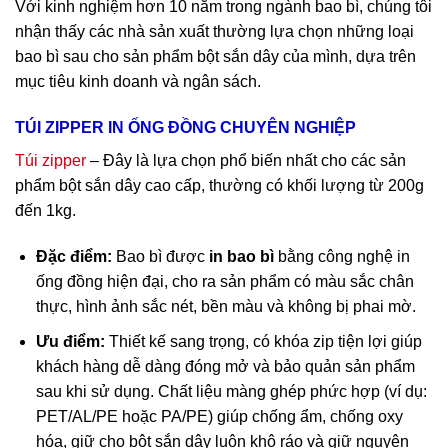
Với kinh nghiệm hơn 10 năm trong ngành bao bì, chúng tôi
nhận thấy các nhà sản xuất thường lựa chọn những loại
bao bì sau cho sản phẩm bột sắn dây của mình, dựa trên
mục tiêu kinh doanh và ngân sách.
TÚI ZIPPER IN ỐNG ĐỒNG CHUYÊN NGHIỆP
Túi zipper
– Đây là lựa chọn phổ biến nhất cho các sản
phẩm bột sắn dây cao cấp, thường có khối lượng từ 200g
đến 1kg.
Đặc điểm:
Bao bì được
in bao bì
bằng công nghệ in
ống đồng hiện đại, cho ra sản phẩm có màu sắc chân
thực, hình ảnh sắc nét, bền màu và không bị phai mờ.
Ưu điểm:
Thiết kế sang trọng, có khóa zip tiện lợi giúp
khách hàng dễ dàng đóng mở và bảo quản sản phẩm
sau khi sử dụng. Chất liệu màng ghép phức hợp (ví dụ:
PET/AL/PE hoặc PA/PE) giúp chống ẩm, chống oxy
hóa, giữ cho bột sắn dây luôn khô ráo và giữ nguyên