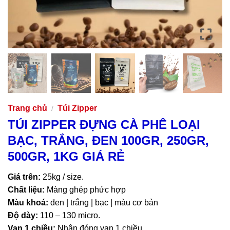
Trang chủ
Túi Zipper
/
TÚI ZIPPER ĐỰNG CÀ PHÊ LOẠI
BẠC, TRẮNG, ĐEN 100GR, 250GR,
500GR, 1KG GIÁ RẺ
Giá trên:
25kg / size.
Chất liệu:
Màng ghép phức hợp
Màu khoá:
đen | trắng | bạc | màu cơ bản
Độ dày:
110 – 130 micro.
Van 1 chiều:
Nhận đóng van 1 chiều