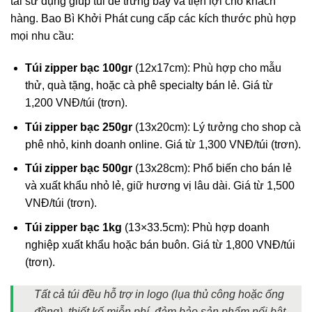
tái sử dụng giúp túi dễ trưng bày và tiện lợi cho khách
hàng. Bao Bì Khởi Phát cung cấp các kích thước phù hợp
mọi nhu cầu:
Túi zipper bạc 100gr
(12x17cm): Phù hợp cho mẫu
thử, quà tặng, hoặc cà phê specialty bán lẻ. Giá từ
1,200 VNĐ/túi (trơn).
Túi zipper bạc 250gr
(13x20cm): Lý tưởng cho shop cà
phê nhỏ, kinh doanh online. Giá từ 1,300 VNĐ/túi (trơn).
Túi zipper bạc 500gr
(13x28cm): Phổ biến cho bán lẻ
và xuất khẩu nhỏ lẻ, giữ hương vị lâu dài. Giá từ 1,500
VNĐ/túi (trơn).
Túi zipper bạc 1kg
(13×33.5cm): Phù hợp doanh
nghiệp xuất khẩu hoặc bán buôn. Giá từ 1,800 VNĐ/túi
(trơn).
Tất cả túi đều hỗ trợ in logo (lụa thủ công hoặc ống
đồng), thiết kế miễn phí, đảm bảo sản phẩm nổi bật