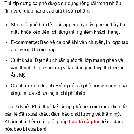
Túi zip đựng cà phê được sử dụng rộng rãi trong nhiều
lĩnh vực, giúp nâng cao giá trị sản phẩm:
Shop cà phê bán lẻ: Túi zipper đáy đứng trưng bày bắt
mắt, khóa kéo tiện lợi, tăng trải nghiệm khách hàng.
E-commerce: Bảo vệ cà phê khi vận chuyển, in logo tạo
ấn tượng khi mở hộp.
Xuất khẩu: Đạt tiêu chuẩn quốc tế, lớp màng ghép và
van thoát khí giữ hương vị lâu dài, phù hợp thị trường
Âu, Mỹ.
Cá nhân kinh doanh: Đóng gói cà phê homemade, quà
tặng, in lụa số lượng ít, chi phí thấp.
Bao Bì Khởi Phát thiết kế túi zip phù hợp mọi mục đích, từ
bán lẻ đến xuất khẩu, đảm bảo chất lượng và thẩm mỹ.
Khám phá thêm các giải pháp
bao bì cà phê
để đa dạng
hóa bao bì của bạn!