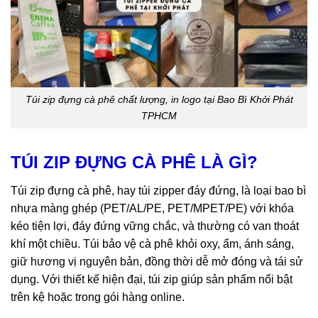
Túi zip đựng cà phê chất lượng, in logo tại Bao Bì Khởi Phát
TPHCM
TÚI ZIP ĐỰNG CÀ PHÊ LÀ GÌ?
Túi zip đựng cà phê, hay túi zipper đáy đứng, là loại bao bì
nhựa màng ghép (PET/AL/PE, PET/MPET/PE) với khóa
kéo tiện lợi, đáy đứng vững chắc, và thường có van thoát
khí một chiều. Túi bảo vệ cà phê khỏi oxy, ẩm, ánh sáng,
giữ hương vị nguyên bản, đồng thời dễ mở đóng và tái sử
dụng. Với thiết kế hiện đại, túi zip giúp sản phẩm nổi bật
trên kệ hoặc trong gói hàng online.