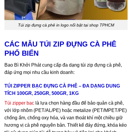
Túi zip đựng cà phê in logo nổi bật tại shop TPHCM
CÁC MẪU TÚI ZIP ĐỰNG CÀ PHÊ
PHỔ BIẾN
Bao Bì Khởi Phát cung cấp đa dạng túi zip đựng cà phê,
đáp ứng mọi nhu cầu kinh doanh:
TÚI ZIPPER BẠC ĐỰNG CÀ PHÊ – ĐA DẠNG DUNG
TÍCH 100GR, 250GR, 500GR, 1KG
Túi zipper bạc
là lựa chọn hàng đầu để bảo quản cà phê,
với lớp nhôm (PET/AL/PE) hoặc metalize (PET/MPET/PE)
chống ẩm, chống oxy hóa, và van thoát khí một chiều giữ
hương vị cà phê nguyên bản. Thiết kế đáy đứng, khóa kéo