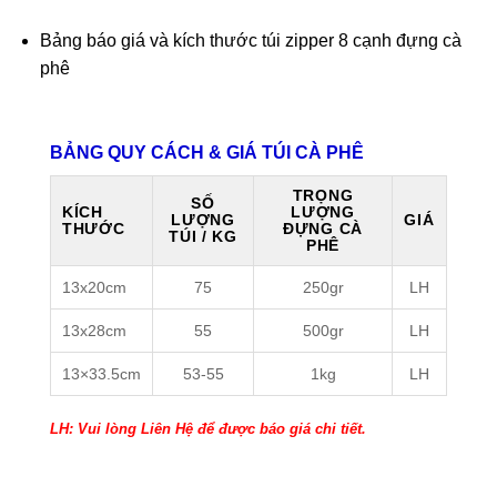
Bảng báo giá và kích thước túi zipper 8 cạnh đựng cà
phê
BẢNG QUY CÁCH & GIÁ TÚI CÀ PHÊ
TRỌNG
SỐ
KÍCH
LƯỢNG
LƯỢNG
GIÁ
THƯỚC
ĐỰNG CÀ
TÚI / KG
PHÊ
13x20cm
75
250gr
LH
13x28cm
55
500gr
LH
13×33.5cm
53-55
1kg
LH
LH: Vui lòng Liên Hệ để được báo giá chi tiết.