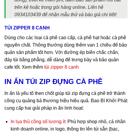
trên kệ hoặc trong gói hàng online. Liên hệ
0934103439 để nhận mẫu thử và báo giá chi tiết!
TÚI ZIPPER 8 CẠNH
Dùng cho các loại cà phê cao cấp, cà phê hạt hoặc cà phê
nguyên chất. Thông thường dùng thêm van 1 chiều để bảo
quản sản phẩm tốt hơn. Với đường ép biên chắc chắn,
đáy túi bằng phẳng, dễ dàng để trưng bày và bảo quản
cafe tốt. Xem thêm
túi zipper 8 cạnh
IN ẤN TÚI ZIP ĐỰNG CÀ PHÊ
In ấn là yếu tố then chốt giúp túi zip đựng cà phê trở thành
công cụ quảng bá thương hiệu hiệu quả. Bao Bì Khởi Phát
cung cấp hai giải pháp in ấn linh hoạt:
In lụa thủ công số lượng ít
: Phù hợp shop nhỏ, cá nhân
kinh doanh online, in logo, thông tin lên túi sẵn (bạc,