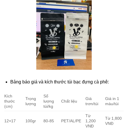
Túi đựng cà phê VN Victory
- Màu Trắng
Bảng báo giá và kích thước túi bạc đựng cà phê:
Kích
Số
Trọng
Giá
Giá in 1
thước
lượng
Chất liệu
lượng
trơn/túi
màu/túi
(cm)
túi/kg
Từ
Từ 1,800
12×17
100gr
80-85
PET/AL/PE
1,200
VNĐ
VNĐ