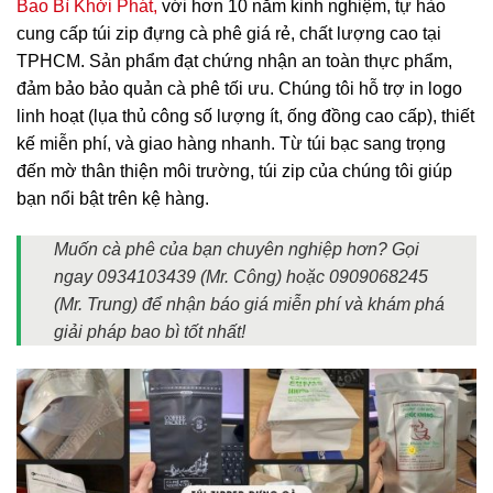
Bao Bì Khởi Phát,
với hơn 10 năm kinh nghiệm, tự hào
cung cấp túi zip đựng cà phê giá rẻ, chất lượng cao tại
TPHCM. Sản phẩm đạt chứng nhận an toàn thực phẩm,
đảm bảo bảo quản cà phê tối ưu. Chúng tôi hỗ trợ in logo
linh hoạt (lụa thủ công số lượng ít, ống đồng cao cấp), thiết
kế miễn phí, và giao hàng nhanh. Từ túi bạc sang trọng
đến mờ thân thiện môi trường, túi zip của chúng tôi giúp
bạn nổi bật trên kệ hàng.
Muốn cà phê của bạn chuyên nghiệp hơn? Gọi
ngay 0934103439 (Mr. Công) hoặc 0909068245
(Mr. Trung) để nhận báo giá miễn phí và khám phá
giải pháp bao bì tốt nhất!