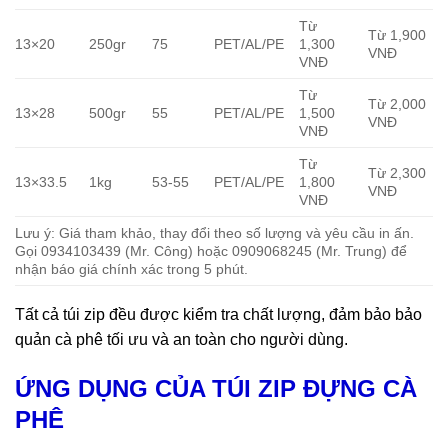
Từ
Từ 1,900
13×20
250gr
75
PET/AL/PE
1,300
VNĐ
VNĐ
Từ
Từ 2,000
13×28
500gr
55
PET/AL/PE
1,500
VNĐ
VNĐ
Từ
Từ 2,300
13×33.5
1kg
53-55
PET/AL/PE
1,800
VNĐ
VNĐ
Lưu ý: Giá tham khảo, thay đổi theo số lượng và yêu cầu in ấn.
Gọi 0934103439 (Mr. Công) hoặc 0909068245 (Mr. Trung) để
nhận báo giá chính xác trong 5 phút.
Tất cả túi zip đều được kiểm tra chất lượng, đảm bảo bảo
quản cà phê tối ưu và an toàn cho người dùng.
ỨNG DỤNG CỦA TÚI ZIP ĐỰNG CÀ
PHÊ