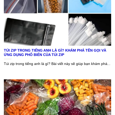
TÚI ZIP TRONG TIẾNG ANH LÀ GÌ? KHÁM PHÁ TÊN GỌI VÀ
ỨNG DỤNG PHỔ BIẾN CỦA TÚI ZIP
Túi zip trong tiếng anh là gì? Bài viết này sẽ giúp bạn khám phá...