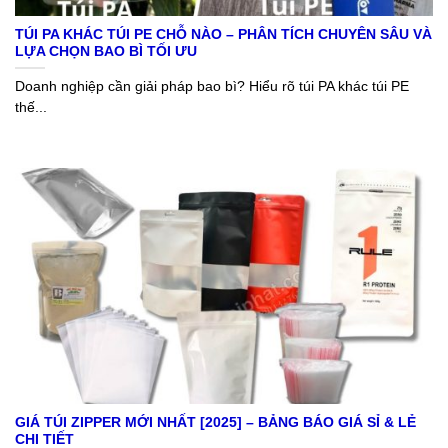
TÚI PA KHÁC TÚI PE CHỖ NÀO – PHÂN TÍCH CHUYÊN SÂU VÀ
LỰA CHỌN BAO BÌ TỐI ƯU
Doanh nghiệp cần giải pháp bao bì? Hiểu rõ túi PA khác túi PE
thế...
GIÁ TÚI ZIPPER MỚI NHẤT [2025] – BẢNG BÁO GIÁ SỈ & LẺ
CHI TIẾT