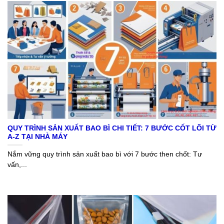
QUY TRÌNH SẢN XUẤT BAO BÌ CHI TIẾT: 7 BƯỚC CỐT LÕI TỪ
A-Z TẠI NHÀ MÁY
Nắm vững quy trình sản xuất bao bì với 7 bước then chốt: Tư
vấn,...