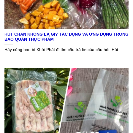
HÚT CHÂN KHÔNG LÀ GÌ? TÁC DỤNG VÀ ỨNG DỤNG TRONG
BẢO QUẢN THỰC PHẨM
Hãy cùng bao bì Khởi Phát đi tìm câu trả lời của câu hỏi: Hút...