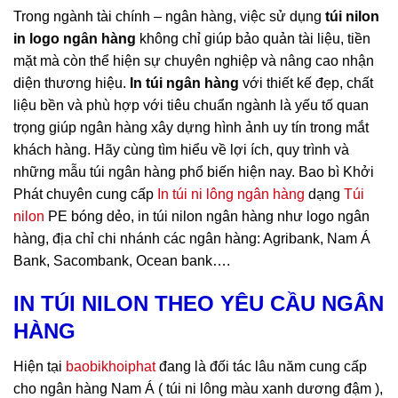
Trong ngành tài chính – ngân hàng, việc sử dụng
túi nilon
in logo ngân hàng
không chỉ giúp bảo quản tài liệu, tiền
mặt mà còn thể hiện sự chuyên nghiệp và nâng cao nhận
diện thương hiệu.
In túi ngân hàng
với thiết kế đẹp, chất
liệu bền và phù hợp với tiêu chuẩn ngành là yếu tố quan
trọng giúp ngân hàng xây dựng hình ảnh uy tín trong mắt
khách hàng. Hãy cùng tìm hiểu về lợi ích, quy trình và
những mẫu túi ngân hàng phổ biến hiện nay. Bao bì Khởi
Phát chuyên cung cấp
In túi ni lông ngân hàng
dạng
Túi
nilon
PE bóng dẻo, i
n túi nilon ngân hàng
như logo ngân
hàng, địa chỉ chi nhánh các ngân hàng: Agribank, Nam Á
Bank, Sacombank, Ocean bank….
IN TÚI NILON THEO YÊU CẦU NGÂN
HÀNG
Hiện tại
baobikhoiphat
đang là đối tác lâu năm cung cấp
cho ngân hàng Nam Á ( túi ni lông màu xanh dương đậm ),