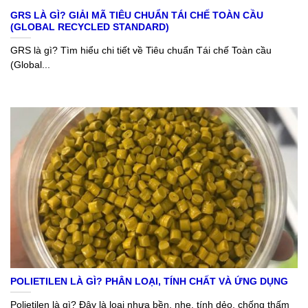
GRS LÀ GÌ? GIẢI MÃ TIÊU CHUẨN TÁI CHẾ TOÀN CẦU
(GLOBAL RECYCLED STANDARD)
GRS là gì? Tìm hiểu chi tiết về Tiêu chuẩn Tái chế Toàn cầu
(Global...
POLIETILEN LÀ GÌ? PHÂN LOẠI, TÍNH CHẤT VÀ ỨNG DỤNG
Polietilen là gì? Đây là loại nhựa bền, nhẹ, tính dẻo, chống thấm