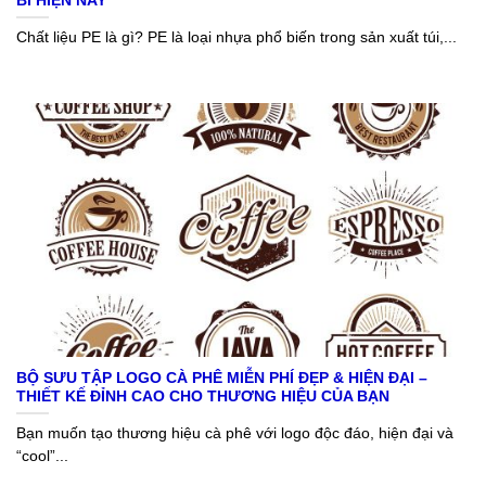
BÌ HIỆN NAY
Chất liệu PE là gì? PE là loại nhựa phổ biến trong sản xuất túi,...
BỘ SƯU TẬP LOGO CÀ PHÊ MIỄN PHÍ ĐẸP & HIỆN ĐẠI –
THIẾT KẾ ĐỈNH CAO CHO THƯƠNG HIỆU CỦA BẠN
Bạn muốn tạo thương hiệu cà phê với logo độc đáo, hiện đại và
“cool”...