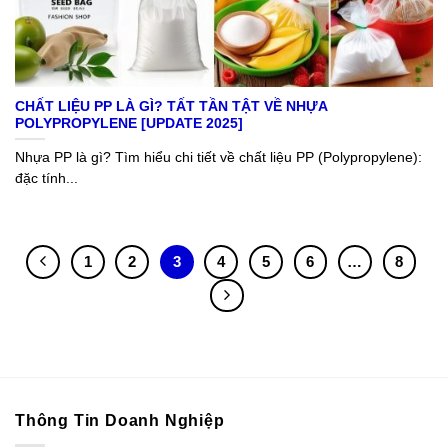
CHẤT LIỆU PP LÀ GÌ? TẤT TẦN TẬT VỀ NHỰA
POLYPROPYLENE [UPDATE 2025]
Nhựa PP là gì? Tìm hiểu chi tiết về chất liệu PP (Polypropylene):
đặc tính...
1
2
3
4
5
6
…
8
Thông Tin Doanh Nghiệp