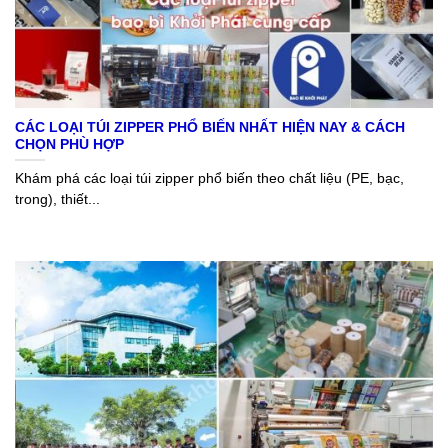
CÁC LOẠI TÚI ZIPPER PHỔ BIẾN NHẤT HIỆN NAY & CÁCH
CHỌN PHÙ HỢP
Khám phá các loại túi zipper phổ biến theo chất liệu (PE, bạc,
trong), thiết...