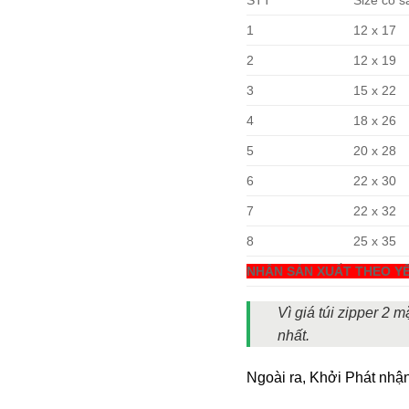
STT
Size có s
1
12 x 17
2
12 x 19
3
15 x 22
4
18 x 26
5
20 x 28
6
22 x 30
7
22 x 32
8
25 x 35
NHẬN SẢN XUẤT THEO YÊ
Vì giá túi zipper 2 
nhất.
Ngoài ra, Khởi Phát nhậ