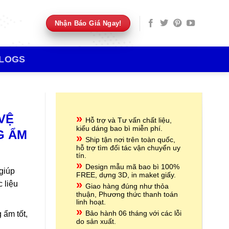
Nhận Báo Giá Ngay!
LOGS
 VỆ
»
Hỗ trợ và Tư vấn chất liệu,
kiểu dáng bao bì miễn phí.
G ẨM
»
Ship tận nơi trên toàn quốc,
hỗ trợ tìm đối tác vận chuyển uy
tín.
»
Design mẫu mã bao bì 100%
 giúp
FREE, dựng 3D, in maket giấy.
»
 liệu
Giao hàng đúng như thỏa
thuận, Phương thức thanh toán
linh hoạt.
»
Bảo hành 06 tháng với các lỗi
 ẩm tốt,
do sản xuất.