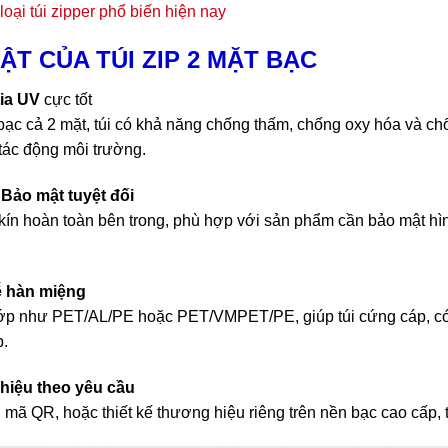
loại túi zipper phổ biến hiện nay
ẬT CỦA TÚI ZIP 2 MẶT BẠC
ia UV
cực tốt
 cả 2 mặt, túi có khả năng chống thấm, chống oxy hóa và chốn
tác động môi trường.
Bảo mật tuyệt đối
 kín hoàn toàn bên trong, phù hợp với sản phẩm cần bảo mật hì
ễ hàn miệng
lớp như PET/AL/PE hoặc PET/VMPET/PE, giúp túi cứng cáp, có
p.
 hiệu theo yêu cầu
o, mã QR, hoặc thiết kế thương hiệu riêng trên nền bạc cao cấp,