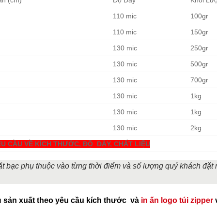
ẵn (cm)
Độ Dày
Khối Lư
110 mic
100gr
110 mic
150gr
130 mic
250gr
130 mic
500gr
130 mic
700gr
130 mic
1kg
130 mic
1kg
130 mic
2kg
U CẦU VỀ KÍCH THƯỚC, ĐỘ DÀY, CHẤT LIỆU
mặt bạc phụ thuộc vào từng thời điểm và số lượng quý khách đặt
n
sản xuất theo yêu cầu kích thước và
in ấn logo túi zipper
v