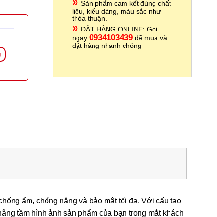
»
Sản phẩm cam kết đúng chất
liệu, kiểu dáng, màu sắc như
thỏa thuận.
»
ĐẶT HÀNG ONLINE: Gọi
093410
3439
ngay
để mua và
đặt hàng nhanh chóng
g
chống ẩm, chống nắng và bảo mật tối đa. Với cấu tạo
n nâng tầm hình ảnh sản phẩm của bạn trong mắt khách