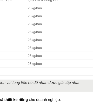
ợng Tịnh
Quy Cách Đóng Gói
25kg/bao
25kg/bao
25kg/bao
25kg/bao
25kg/bao
25kg/bao
25kg/bao
25kg/bao
 nên vui lòng liên hệ để nhận được giá cập nhật
à thiết kế riêng
cho doanh nghiệp.