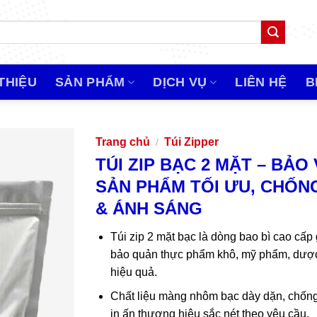
 THIỆU
SẢN PHẨM
DỊCH VỤ
LIÊN HỆ
B
Trang chủ
Túi Zipper
/
TÚI ZIP BẠC 2 MẶT – BẢO
SẢN PHẨM TỐI ƯU, CHỐN
& ÁNH SÁNG
Túi zip 2 mặt bạc là dòng bao bì cao cấp
bảo quản thực phẩm khô, mỹ phẩm, dược
hiệu quả.
Chất liệu màng nhôm bạc dày dặn, chống
in ấn thương hiệu sắc nét theo yêu cầu.