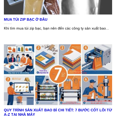
MUA TÚI ZIP BẠC Ở ĐÂU
Khi tìm mua túi zip bạc, bạn nên đến các công ty sản xuất bao...
QUY TRÌNH SẢN XUẤT BAO BÌ CHI TIẾT: 7 BƯỚC CỐT LÕI TỪ
A-Z TẠI NHÀ MÁY