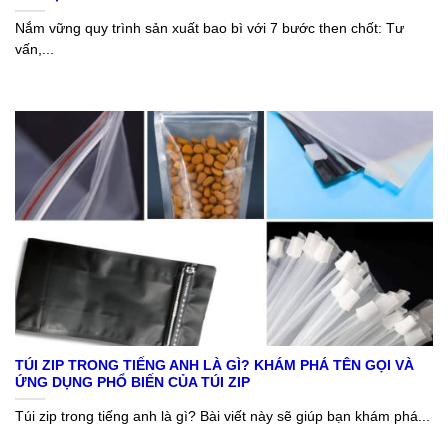
Nắm vững quy trình sản xuất bao bì với 7 bước then chốt: Tư
vấn,...
TÚI ZIP TRONG TIẾNG ANH LÀ GÌ? KHÁM PHÁ TÊN GỌI VÀ
ỨNG DỤNG PHỔ BIẾN CỦA TÚI ZIP
Túi zip trong tiếng anh là gì? Bài viết này sẽ giúp bạn khám phá...