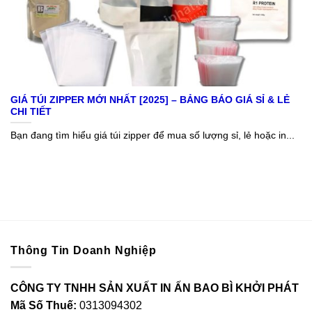
GIÁ TÚI ZIPPER MỚI NHẤT [2025] – BẢNG BÁO GIÁ SỈ & LẺ
CHI TIẾT
Bạn đang tìm hiểu giá túi zipper để mua số lượng sỉ, lẻ hoặc in...
Thông Tin Doanh Nghiệp
CÔNG TY TNHH SẢN XUẤT IN ẤN BAO BÌ KHỞI PHÁT
Mã Số Thuế:
0313094302