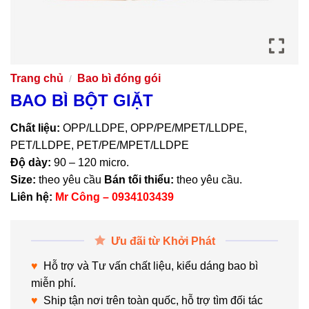
Trang chủ
Bao bì đóng gói
/
BAO BÌ BỘT GIẶT
Chất liệu:
OPP/LLDPE, OPP/PE/MPET/LLDPE,
PET/LLDPE, PET/PE/MPET/LLDPE
Độ dày:
90 – 120 micro.
Size:
theo yêu cầu
Bán tối thiểu:
theo yêu cầu.
Liên hệ:
Mr Công – 0934103439
Ưu đãi từ Khởi Phát
♥
Hỗ trợ và Tư vấn chất liệu, kiểu dáng bao bì
miễn phí.
♥
Ship tận nơi trên toàn quốc, hỗ trợ tìm đối tác