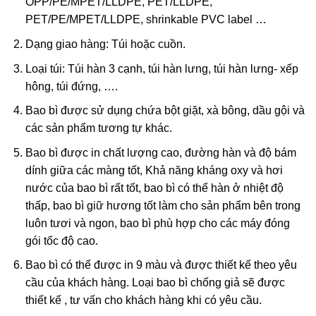
OPP/PE/MPET/LLDPE, PET/LLDPE,
PET/PE/MPET/LLDPE, shrinkable PVC label …
Dạng giao hàng: Túi hoặc cuồn.
Loại túi: Túi hàn 3 cạnh, túi hàn lưng, túi hàn lưng- xếp
hông, túi đứng, ….
Bao bì được sử dụng chứa bột giặt, xà bông, dầu gội và
các sản phẩm tương tự khác.
Bao bì được in chất lượng cao, đường hàn và độ bám
dính giữa các màng tốt, Khả năng kháng oxy và hơi
nước của bao bì rất tốt, bao bì có thể hàn ở nhiệt độ
thấp, bao bì giữ hương tốt làm cho sản phẩm bên trong
luôn tươi và ngon, bao bì phù hợp cho các máy đóng
gói tốc độ cao.
Bao bì có thể được in 9 màu và được thiết kế theo yêu
cầu của khách hàng. Loại bao bì chống giả sẽ được
thiết kế , tư vấn cho khách hàng khi có yêu cầu.