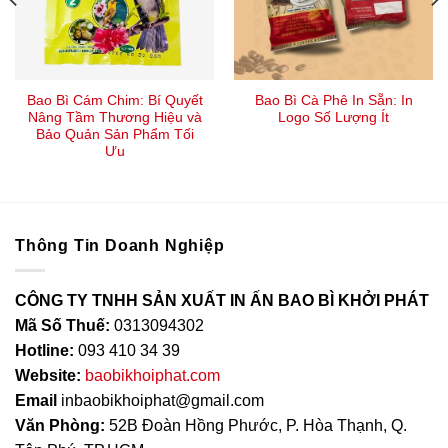
Bao Bì Cám Chim: Bí Quyết
Bao Bì Cà Phê In Sẵn: In
Nâng Tầm Thương Hiệu và
Logo Số Lượng Ít
Bảo Quản Sản Phẩm Tối
Ưu
Thông Tin Doanh Nghiệp
CÔNG TY TNHH SẢN XUẤT IN ẤN BAO BÌ KHỞI PHÁT
Mã Số Thuế:
0313094302
Hotline:
093 410 34 39
Website:
baobikhoiphat.com
Email
inbaobikhoiphat@gmail.com
Văn Phòng:
52B Đoàn Hồng Phước, P. Hòa Thạnh, Q.