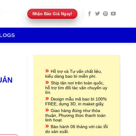
Nhận Báo Giá Ngay!
LOGS
»
Hỗ trợ và Tư vấn chất liệu,
kiểu dáng bao bì miễn phí.
UẢN
»
Ship tận nơi trên toàn quốc,
hỗ trợ tìm đối tác vận chuyển uy
tín.
»
Design mẫu mã bao bì 100%
FREE, dựng 3D, in maket giấy.
»
Giao hàng đúng như thỏa
thuận, Phương thức thanh toán
linh hoạt.
»
Bảo hành 06 tháng với các lỗi
do sản xuất.