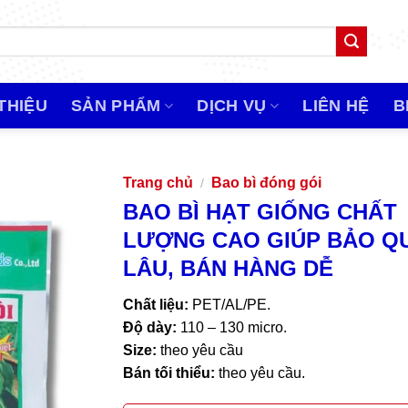
 THIỆU
SẢN PHẨM
DỊCH VỤ
LIÊN HỆ
B
Trang chủ
Bao bì đóng gói
/
BAO BÌ HẠT GIỐNG CHẤT
LƯỢNG CAO GIÚP BẢO Q
LÂU, BÁN HÀNG DỄ
Chất liệu:
PET/AL/PE.
Độ dày:
110 – 130 micro.
Size:
theo yêu cầu
Bán tối thiểu:
theo yêu cầu.