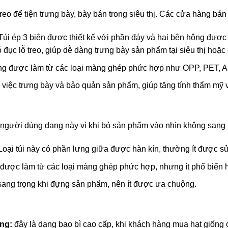
 treo để tiện trưng bày, bày bán trong siêu thị. Các cửa hàng bán
 Túi ép 3 biên được thiết kế với phần đáy và hai bên hông được
ó đục lỗ treo, giúp dễ dàng trưng bày sản phẩm tại siêu thị hoặ
ng được làm từ các loại màng ghép phức hợp như OPP, PET, 
 việc trưng bày và bảo quản sản phẩm, giúp tăng tính thẩm mỹ 
 ít người dùng dạng này vì khi bỏ sản phẩm vào nhìn không sang 
 Loại túi này có phần lưng giữa được hàn kín, thường ít được s
 được làm từ các loại màng ghép phức hợp, nhưng ít phổ biến 
ng trọng khi đựng sản phẩm, nên ít được ưa chuộng.
ống:
đây là dạng bao bì cao cấp, khi khách hàng mua hạt giống 