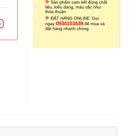
»
Sản phẩm cam kết đúng chất
liệu, kiểu dáng, màu sắc như
thỏa thuận.
»
ĐẶT HÀNG ONLINE: Gọi
093410
3439
ngay
để mua và
g
đặt hàng nhanh chóng