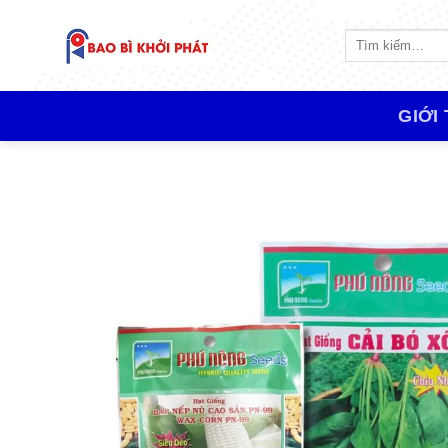
Skip
to
Tìm
kiếm:
content
GIỚI