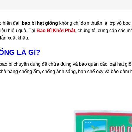
 hiện đại,
bao bì hạt giống
không chỉ đơn thuần là lớp vỏ bọc 
iệu hiệu quả. Tại
Bao Bì Khởi Phát
, chúng tôi cung cấp các m
lẫn xuất khẩu.
IỐNG LÀ GÌ?
 bao bì chuyên dụng để chứa đựng và bảo quản các loại hạt giống
khả năng chống ẩm, chống ánh sáng, hạn chế oxy và bảo đảm hạt