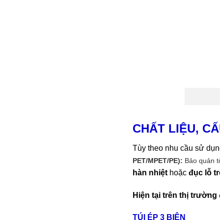
CHẤT LIỆU, C
Tùy theo nhu cầu sử dụng
PET/MPET/PE):
Bảo quản tố
hàn nhiệt
hoặc
đục lỗ t
Hiện tại trên thị trường
TÚI ÉP 3 BIÊN