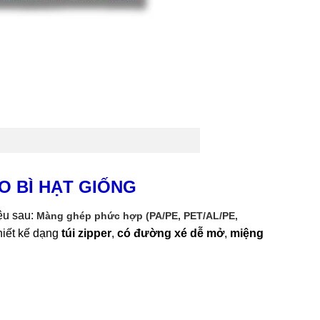
O BÌ HẠT GIỐNG
iệu sau:
Màng ghép phức hợp (PA/PE, PET/AL/PE,
hiết kế dạng
túi zipper
,
có đường xé dễ mở
,
miệng