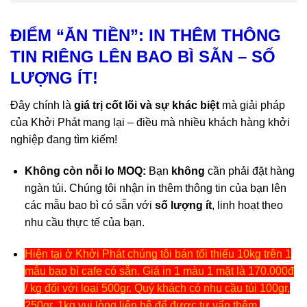
ĐIỂM “ĂN TIỀN”: IN THÊM THÔNG
TIN RIÊNG LÊN BAO BÌ SẴN – SỐ
LƯỢNG ÍT!
Đây chính là
giá trị cốt lõi và sự khác biệt
mà giải pháp
của Khởi Phát mang lại – điều mà nhiều khách hàng khởi
nghiệp đang tìm kiếm!
Không còn nỗi lo MOQ:
Bạn
không
cần phải đặt hàng
ngàn túi. Chúng tôi nhận in thêm thông tin của bạn lên
các mẫu bao bì có sẵn với
số lượng ít
, linh hoạt theo
nhu cầu thực tế của bạn.
Hiện tại ở Khởi Phát chúng tôi bán tối thiểu 10kg trên 1
mẫu bao bì cafe có sẵn. Giá in 1 màu 1 mặt là 170.000đ
/ kg đối với loại 500gr. Quý khách có nhu cầu túi 100gr,
250gr, 1kg vui lòng liên hệ để được tư vấn thêm
.