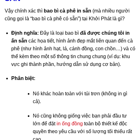
Vậy chính xác thì
bao bì cà phê in sẵn
(mà nhiều người
cũng gọi là “bao bì cà phê có sẵn”) tại Khởi Phát là gì?
Định nghĩa:
Đây là loại bao bì
đã được chúng tôi in
ấn sẵn
các họa tiết, hình ảnh đẹp mắt liên quan đến cà
phê (như hình ảnh hạt, lá, cánh đồng, con chồn…) và có
thể kèm theo một số thông tin chung chung (ví dụ: khu
vực ghi thành phần, hướng dẫn sử dụng cơ bản).
Phân biệt:
Nó
khác hoàn toàn
với túi trơn (không in gì
cả).
Nó cũng
không giống
việc bạn phải đầu tư
lớn để đặt
in ống đồng
toàn bộ thiết kế độc
quyền theo yêu cầu với số lượng tối thiểu rất
cao.