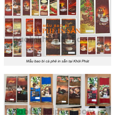
Mẫu bao bì cà phê in sẵn tại Khởi Phát