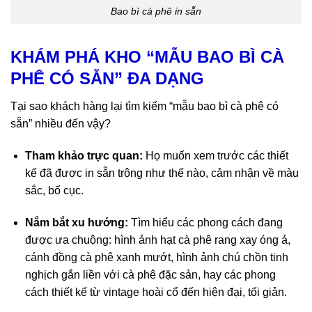
Bao bì cà phê in sẵn
KHÁM PHÁ KHO “MẪU BAO BÌ CÀ
PHÊ CÓ SẴN” ĐA DẠNG
Tại sao khách hàng lại tìm kiếm “mẫu bao bì cà phê có
sẵn” nhiều đến vậy?
Tham khảo trực quan:
Họ muốn xem trước các thiết
kế
đã được in sẵn
trông như thế nào, cảm nhận về màu
sắc, bố cục.
Nắm bắt xu hướng:
Tìm hiểu các phong cách đang
được ưa chuộng: hình ảnh hạt cà phê rang xay óng ả,
cánh đồng cà phê xanh mướt, hình ảnh chú chồn tinh
nghịch gắn liền với cà phê đặc sản, hay các phong
cách thiết kế từ vintage hoài cổ đến hiện đại, tối giản.