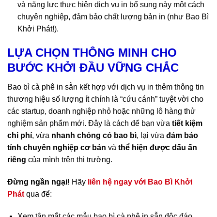
và năng lực thực hiện dịch vụ in bổ sung này một cách
chuyên nghiệp, đảm bảo chất lượng bản in (như Bao Bì
Khởi Phát!).
LỰA CHỌN THÔNG MINH CHO
BƯỚC KHỞI ĐẦU VỮNG CHẮC
Bao bì cà phê in sẵn kết hợp với dịch vụ in thêm thông tin
thương hiệu số lượng ít chính là “cứu cánh” tuyệt vời cho
các startup, doanh nghiệp nhỏ hoặc những lô hàng thử
nghiệm sản phẩm mới. Đây là cách để bạn vừa
tiết kiệm
chi phí
, vừa
nhanh chóng có bao bì
, lại vừa
đảm bảo
tính chuyên nghiệp cơ bản
và
thể hiện được dấu ấn
riêng
của mình trên thị trường.
Đừng ngần ngại!
Hãy
liên hệ ngay với Bao Bì Khởi
Phát
qua để:
Xem tận mắt các mẫu bao bì cà phê in sẵn độc đáo.