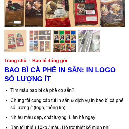
Trang chủ
Bao bì đóng gói
/
BAO BÌ CÀ PHÊ IN SẴN: IN LOGO
SỐ LƯỢNG ÍT
Tìm mẫu bao bì cà phê có sẵn?
Chúng tôi cung cấp túi in sẵn & dịch vụ in bao bì cà phê
số lượng ít (logo, thông tin).
Nhiều mẫu đẹp, chất lượng. Liên hệ ngay!
Bán tối thiểu 10kg / mẫu. Hỗ trợ thiết kế miễn phí.