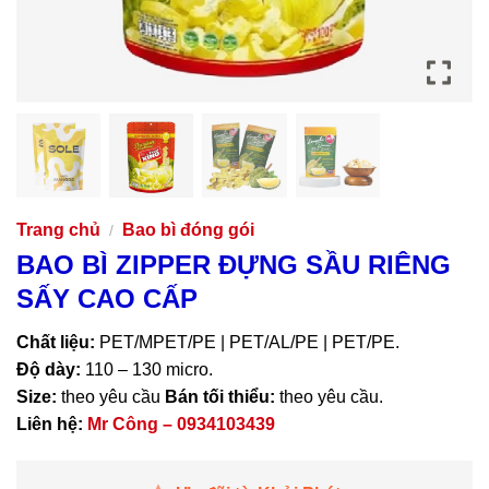
Trang chủ
Bao bì đóng gói
/
BAO BÌ ZIPPER ĐỰNG SẦU RIÊNG
SẤY CAO CẤP
Chất liệu:
PET/MPET/PE | PET/AL/PE | PET/PE.
Độ dày:
110 – 130 micro.
Size:
theo yêu cầu
Bán tối thiểu:
theo yêu cầu.
Liên hệ:
Mr Công – 0934103439