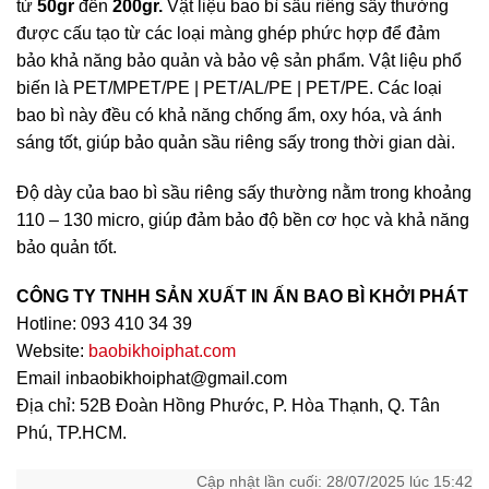
từ
50gr
đến
200gr.
Vật liệu bao bì sầu riêng sấy thường
được cấu tạo từ các loại màng ghép phức hợp để đảm
bảo khả năng bảo quản và bảo vệ sản phẩm. Vật liệu phổ
biến là PET/MPET/PE | PET/AL/PE | PET/PE. Các loại
bao bì này đều có khả năng chống ẩm, oxy hóa, và ánh
sáng tốt, giúp bảo quản sầu riêng sấy trong thời gian dài.
Độ dày của bao bì sầu riêng sấy thường nằm trong khoảng
110 – 130 micro, giúp đảm bảo độ bền cơ học và khả năng
bảo quản tốt.
CÔNG TY TNHH SẢN XUẤT IN ẤN BAO BÌ KHỞI PHÁT
Hotline: 093 410 34 39
Website:
baobikhoiphat.com
Email inbaobikhoiphat@gmail.com
Địa chỉ: 52B Đoàn Hồng Phước, P. Hòa Thạnh, Q. Tân
Phú, TP.HCM.
Cập nhật lần cuối: 28/07/2025 lúc 15:42