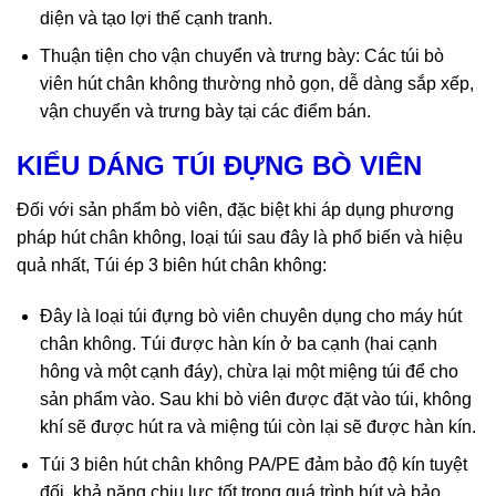
diện và tạo lợi thế cạnh tranh.
Thuận tiện cho vận chuyển và trưng bày: Các túi bò
viên hút chân không thường nhỏ gọn, dễ dàng sắp xếp,
vận chuyển và trưng bày tại các điểm bán.
KIỂU DÁNG TÚI ĐỰNG BÒ VIÊN
Đối với sản phẩm bò viên, đặc biệt khi áp dụng phương
pháp hút chân không, loại túi sau đây là phổ biến và hiệu
quả nhất, Túi ép 3 biên hút chân không:
Đây là loại túi đựng bò viên chuyên dụng cho máy hút
chân không. Túi được hàn kín ở ba cạnh (hai cạnh
hông và một cạnh đáy), chừa lại một miệng túi để cho
sản phẩm vào. Sau khi bò viên được đặt vào túi, không
khí sẽ được hút ra và miệng túi còn lại sẽ được hàn kín.
Túi 3 biên hút chân không PA/PE đảm bảo độ kín tuyệt
đối, khả năng chịu lực tốt trong quá trình hút và bảo