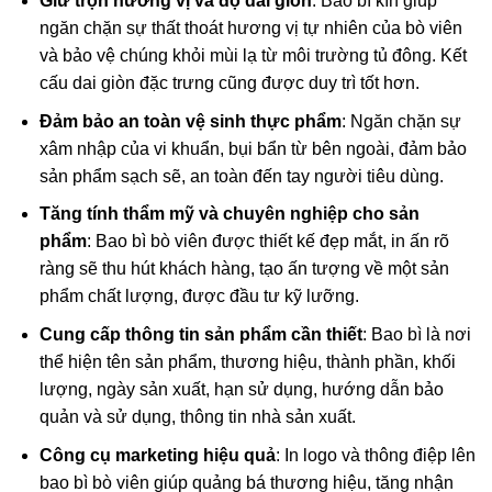
Giữ trọn hương vị và độ dai giòn
: Bao bì kín giúp
ngăn chặn sự thất thoát hương vị tự nhiên của bò viên
và bảo vệ chúng khỏi mùi lạ từ môi trường tủ đông. Kết
cấu dai giòn đặc trưng cũng được duy trì tốt hơn.
Đảm bảo an toàn vệ sinh thực phẩm
: Ngăn chặn sự
xâm nhập của vi khuẩn, bụi bẩn từ bên ngoài, đảm bảo
sản phẩm sạch sẽ, an toàn đến tay người tiêu dùng.
Tăng tính thẩm mỹ và chuyên nghiệp cho sản
phẩm
: Bao bì bò viên được thiết kế đẹp mắt, in ấn rõ
ràng sẽ thu hút khách hàng, tạo ấn tượng về một sản
phẩm chất lượng, được đầu tư kỹ lưỡng.
Cung cấp thông tin sản phẩm cần thiết
: Bao bì là nơi
thể hiện tên sản phẩm, thương hiệu, thành phần, khối
lượng, ngày sản xuất, hạn sử dụng, hướng dẫn bảo
quản và sử dụng, thông tin nhà sản xuất.
Công cụ marketing hiệu quả
: In logo và thông điệp lên
bao bì bò viên giúp quảng bá thương hiệu, tăng nhận